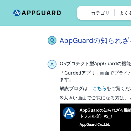
カテゴリ
よく
AppGuardの知ら
OSプロテクト型AppGuardの機能の
「Gurdedアプリ」画面でプラ
ます。
解説ブログは、
こちら
をご覧くだ
※大きい画面でご覧になる方は、 A