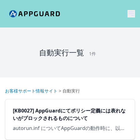
メ
自動実行一覧
1件
お客様サポート情報サイト
>
自動実行
[KB0027] AppGuardにてポリシー定義には表れな
いがブロックされるものについて
autorun.inf についてAppGuardの動作時に、以下のようなログがが出力されることがございます。 autorun.inf はCD-ROMやUSBを挿入した時に記述内容に基づきプログラムを自…