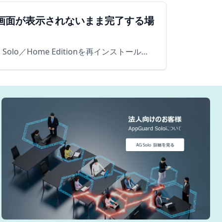
センス認証画面が表示されないまま完了する場
過去にAppGuard Solo／Home Editionをインストールしたことのあるコンピュータにおいて、AppGuard Solo／Home Editionを再インストールした際に、ライセンス認証…