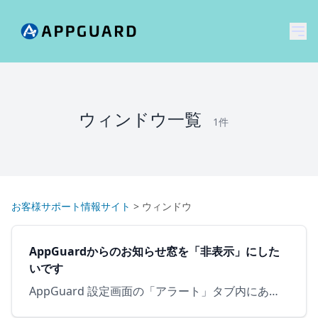
メ
ウィンドウ一覧
1件
お客様サポート情報サイト
>
ウィンドウ
AppGuardからのお知らせ窓を「非表示」にした
いです
AppGuard 設定画面の「アラート」タブ内にある「起動処理ガードイベントをトースター (右下) に表示する」チェックボックスを「オフ」にしてください。 AppGuardがブロック処理をした際、下に…