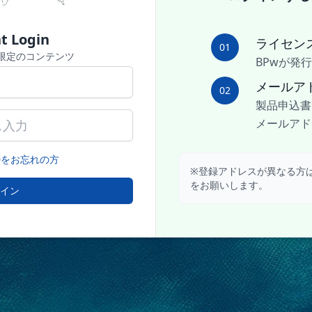
t Login
ライセンス
01
会員限定のコンテンツ
BPwが発
メールア
02
製品申込書
メールアド
Dをお忘れの方
※登録アドレスが異なる方
をお願いします。
グイン