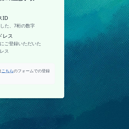
ID
行した、7桁の数字
ドレス
にご登録いただいた
レス
は
こちら
のフォームでの登録