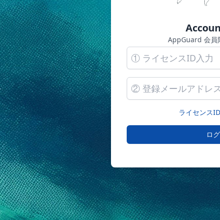
Accoun
AppGuard 
ライセンスI
ロ