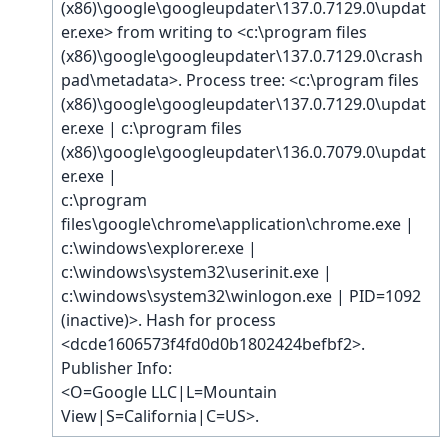
(x86)\google\googleupdater\137.0.7129.0\updat
er.exe> from writing to <c:\program files
(x86)\google\googleupdater\137.0.7129.0\crash
pad\metadata>. Process tree: <c:\program files
(x86)\google\googleupdater\137.0.7129.0\updat
er.exe | c:\program files
(x86)\google\googleupdater\136.0.7079.0\updat
er.exe |
c:\program
files\google\chrome\application\chrome.exe |
c:\windows\explorer.exe |
c:\windows\system32\userinit.exe |
c:\windows\system32\winlogon.exe | PID=1092
(inactive)>. Hash for process
<dcde1606573f4fd0d0b1802424befbf2>.
Publisher Info:
<O=Google LLC|L=Mountain
View|S=California|C=US>.