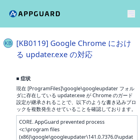
メ
[KB0119] Google Chrome におけ
る updater.exe の対応
■
症状
現在 [ProgramFiles]\google\googleupdater フォル
ダに存在している updater.exe が Chrome のガード
設定が継承されることで、以下のような書き込みブロ
ックを複数発生させていることを確認しております。
CORE. AppGuard prevented process
<c:\program files
(x86)\google\googleupdater\141.0.7376.0\updat