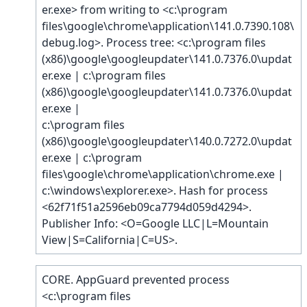
er.exe> from writing to <c:\program
files\google\chrome\application\141.0.7390.108\
debug.log>. Process tree: <c:\program files
(x86)\google\googleupdater\141.0.7376.0\updat
er.exe | c:\program files
(x86)\google\googleupdater\141.0.7376.0\updat
er.exe |
c:\program files
(x86)\google\googleupdater\140.0.7272.0\updat
er.exe | c:\program
files\google\chrome\application\chrome.exe |
c:\windows\explorer.exe>. Hash for process
<62f71f51a2596eb09ca7794d059d4294>.
Publisher Info: <O=Google LLC|L=Mountain
View|S=California|C=US>.
CORE. AppGuard prevented process
<c:\program files