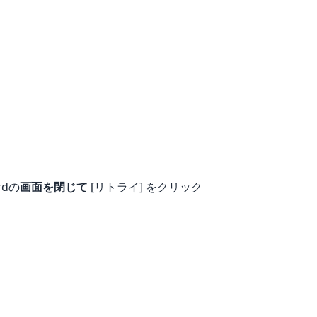
dの
画面を閉じて
[リトライ] をクリック