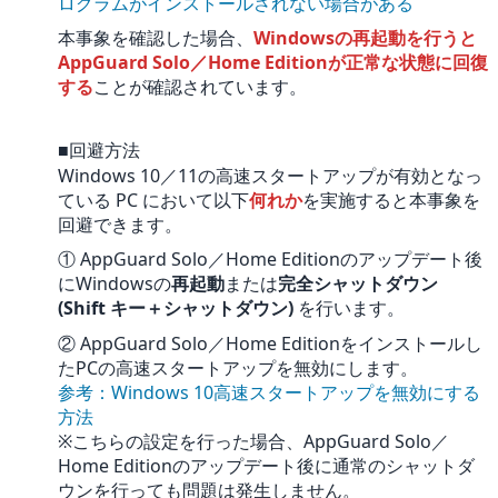
ログラムがインストールされない場合がある
本事象を確認した場合、
Windowsの再起動を行うと
AppGuard Solo／Home Editionが正常な状態に回復
する
ことが確認されています。
■回避方法
Windows 10／11の高速スタートアップが有効となっ
ている PC において以下
何れか
を実施すると本事象を
回避できます。
① AppGuard Solo／Home Editionのアップデート後
にWindowsの
再起動
または
完全シャットダウン
(Shift キー＋シャットダウン)
を行います。
② AppGuard Solo／Home Editionをインストールし
たPCの高速スタートアップを無効にします。
参考：Windows 10高速スタートアップを無効にする
方法
※こちらの設定を行った場合、AppGuard Solo／
Home Editionのアップデート後に通常のシャットダ
ウンを行っても問題は発生しません。