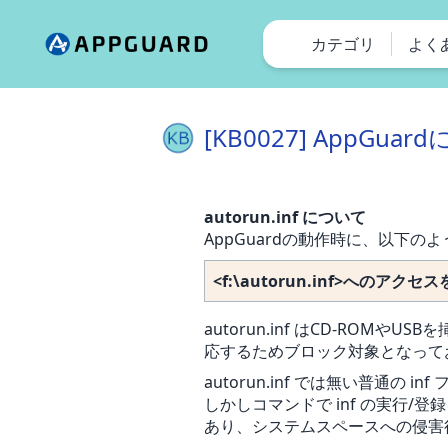
カテゴリ
よく
[KB0027] Ap
autorun.inf について
AppGuardの動作時に、以下
<f:\autorun.inf>へのアク
autorun.inf はCD-R
応するためブロック対象となって
autorun.inf では無い普通
しかしコマンドで inf の実行/登
あり、システムスペースへの侵害