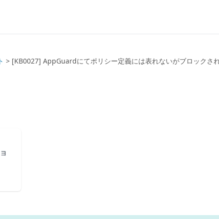
ト
>
[KB0027] AppGuardにてポリシー定義には表れないがブロック
ョ