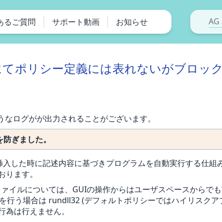
AG 
あるご質問
サポート動画
お知らせ
pGuardにてポリシー定義には表れないがブ
のようなログがが出力されることがございます。
セスを防ぎました。
OMやUSBを挿入した時に記述内容に基づきプログラムを自動実行す
おります。
の inf ファイルについては、GUIの操作からはユーザスペースか
録を行う場合は rundll32 (デフォルトポリシーではハイリス
行為は行えません。