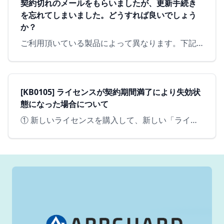
契約切れのメールをもらいましたが、更新手続き
を忘れてしまいました。どうすれば良いでしょう
か？
ご利用頂いている製品によって異なります。下記ご参照頂けますようお願いいたします。 【 AppGuard Soloのお客様 】ご契約の販売店様へお問合せして、更新手続きを行ってください。 ※事前準備：ご…
[KB0105] ライセンスが契約期間満了により失効状
態になった場合について
① 新しいライセンスを購入して、新しい「ライセンスID」と「パスワード」を用意します。 ② デスクトップの右下にある、AppGuardを開くか、 デスクトップの右下にある「トレイアイコン」から右クリッ…