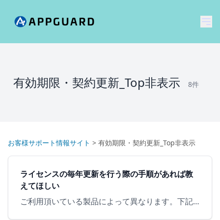
メ
有効期限・契約更新_Top非表示
8件
お客様サポート情報サイト
>
有効期限・契約更新_Top非表示
ライセンスの毎年更新を行う際の手順があれば教
えてほしい
ご利用頂いている製品によって異なります。下記ご参照頂けますようお願いいたします。 【 AppGuard Soloのお客様 】ご契約の販売店様へお問合せください。 【 Home Edition (オンラ…