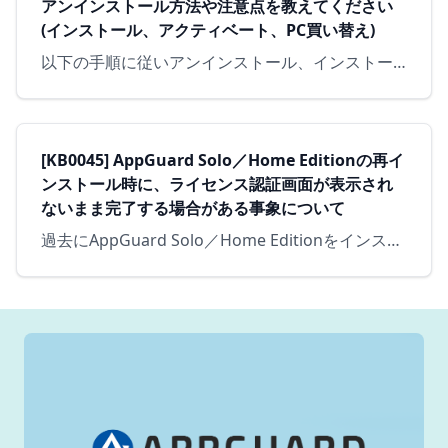
アンインストール方法や注意点を教えてください
(インストール、アクティベート、PC買い替え)
以下の手順に従いアンインストール、インストール、アクティベートを実施ください。 AppGuardは「TamperGuard (サービス改竄防止) *1」によって保護されているためアンインストールする場…
[KB0045] AppGuard Solo／Home Editionの再イ
ンストール時に、ライセンス認証画面が表示され
ないまま完了する場合がある事象について
過去にAppGuard Solo／Home Editionをインストールしたことのあるコンピュータにおいて、AppGuard Solo／Home Editionを再インストールした際に、ライセンス認証…