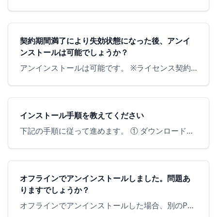
契約期間満了により失効状態になった後、アンイ
ンストールは可能でしょうか？
アンインストールは可能です。 ※ライセンス契約が満了している場合は、ケース①と②を確認してアンインストールを進めてください。 ケース①の場合：保護が切れているケースケース②の場合：保護が切れていないケ…
インストール手順を教えてください
下記の手順に従って進めます。 ① ダウンロードした"AppGuardSetup.exe"を実行するとAppGuardのインストールウィザードが起動② 「ライセンス ID」と「パスワード」の入力注意：イ…
オフラインでアンインストールしました。問題あ
りますでしょうか？
オフラインでアンインストールした場合、別のPCへのライセンス移行に問題が発生します。 既にインストールされているAppGuardをアンインストールすることで、別のPCへのインストールが可能となりますの…