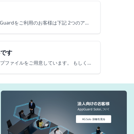
Windowsが最新の状態でない場合、AppGuard Agentが起動しないことがあります。Windows 7にてAppGuardをご利用のお客様は下記 2つのアップデートが必須となりますので、Wi…
いです
AppGuard Solo／Home Editionのヘルプファイルをご確認ください。※各機能の詳細説明を記載したヘルプファイルをご用意しています。 もしくは、ダウンロードページに掲載されている各種ガ…