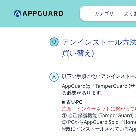
カテゴリ
よく
アンインストール方法
買い替え)
以下の手順に従い
アンインストー
AppGuardは「TamperGuard
る必要があります。
■ 古いPC
注意：インターネットに繋がって
① 自己保護機能 (TamperGuard)
② PCからAppGuard Solo／Ho
※既にインストールされているAp