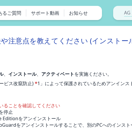
AG 
あるご質問
サポート動画
お知らせ
や注意点を教えてください (インストー
ル
、
インストール
、
アクティベート
を実施ください。
 (サービス改竄防止)
*
1」によって保護されているためアンインス
いることを確認してください
 を停止
me Editionをアンインストール
pGuardをアンインストールすることで、別のPCへのインス