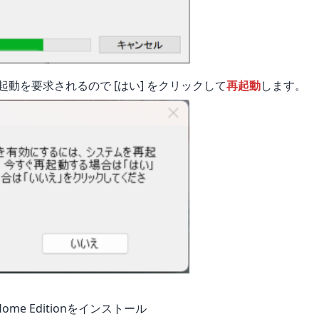
動を要求されるので [はい] をクリックして
再起動
します。
Home Editionをインストール