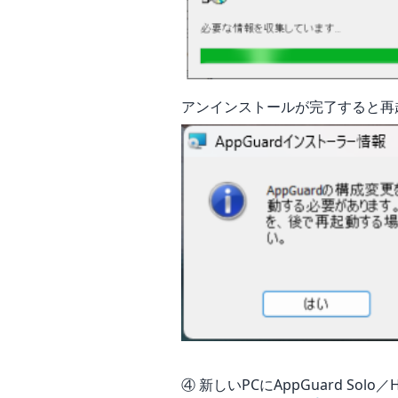
アンインストールが完了すると再起
④ 新しいPCにAppGuard Solo／