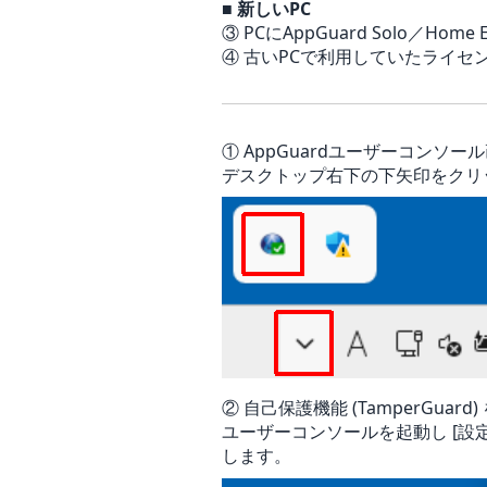
■ 新しいPC
③ PCにAppGuard Solo／Home
④ 古いPCで利用していたライセ
① AppGuardユーザーコンソー
デスクトップ右下の下矢印をクリッ
② 自己保護機能 (TamperGuard)
ユーザーコンソールを起動し [設
します。