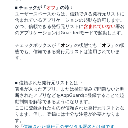
■
チェックが「
オフ
」の時：
ユーザースペースからは、信頼できる発行元リストに
含まれているアプリケーションの起動を許可します。
かつ、信頼できる発行元リストに
含まれていない
署名
のアプリケーションはGuardedモードで起動します。
チェックボックスが「
オン
」の状態でも「
オフ
」の状
態でも、信頼できる発行元リストは適用されていま
す。
■ 信頼された発行元リストとは ：
署名が入ったアプリ、または検証済みで問題ないと判
断されたアプリなどをAppGuardに登録することで起
動制御を解除できるようになります。
ここに登録されたものが信頼された発行元リストとな
ります。但し、登録には十分な注意が必要となりま
す。
※「
信頼された発行元のデジタル署名とは何です