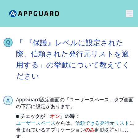
メ
「 『保護』レベルに設定された
際、信頼された発行元リストを適
用する」の挙動について教えてく
ださい
AppGuard設定画面の「ユーザースペース」タブ画面
の下部に設定があります。
■
チェックが「
オン
」の時：
ユーザースペース
からは、
信頼できる発行元リスト
に
含まれているアプリケーション
のみ
起動を許可しま
す。